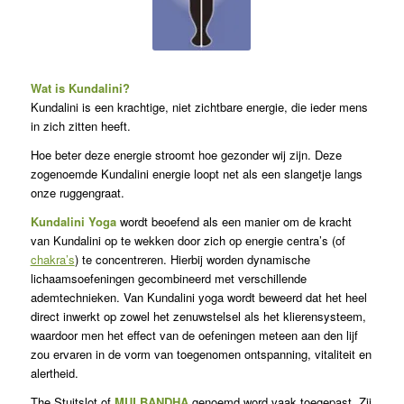
Wat is Kundalini?
Kundalini is een krachtige, niet zichtbare energie, die ieder mens
in zich zitten heeft.
Hoe beter deze energie stroomt hoe gezonder wij zijn. Deze
zogenoemde Kundalini energie loopt net als een slangetje langs
onze ruggengraat.
Kundalini Yoga
wordt beoefend als een manier om de kracht
van Kundalini op te wekken door zich op energie centra’s (of
chakra’s
) te concentreren. Hierbij worden dynamische
lichaamsoefeningen gecombineerd met verschillende
ademtechnieken. Van Kundalini yoga wordt beweerd dat het heel
direct inwerkt op zowel het zenuwstelsel als het klierensysteem,
waardoor men het effect van de oefeningen meteen aan den lijf
zou ervaren in de vorm van toegenomen ontspanning, vitaliteit en
alertheid.
The Stuitslot of
MULBANDHA
genoemd word vaak toegepast. Zij