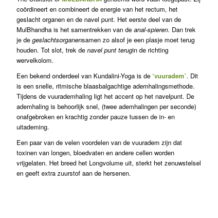
coördineert en combineert de energie van het rectum, het
geslacht organen en de navel punt. Het eerste deel van de
MulBhandha is het samentrekken van de
anal-spieren
. Dan trek
je de
geslachtsorganen
samen zo alsof je een plasje moet terug
houden. Tot slot, trek de
navel punt terug
in de richting
wervelkolom.
Een bekend onderdeel van Kundalini-Yoga is de
‘vuuradem’
. Dit
is een snelle, ritmische blaasbalgachtige ademhalingsmethode.
Tijdens de vuurademhaling ligt het accent op het navelpunt. De
ademhaling is behoorlijk snel, (twee ademhalingen per seconde)
onafgebroken en krachtig zonder pauze tussen de in- en
uitademing.
Een paar van de velen voordelen van de vuuradem zijn dat
toxinen van longen, bloedvaten en andere cellen worden
vrijgelaten. Het breed het Longvolume uit, sterkt het zenuwstelsel
en geeft extra zuurstof aan de hersenen.